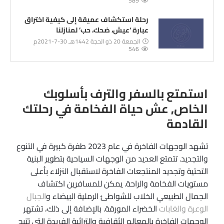
589
رحلة استكشاف عميقة إلى كيفية اختراق
عبارة ‘عيش، ضحك، حب’ لمنازلنا
الجمعة 20 ذو الحجة 1442هـ 30-7-2021م
546
استمتع بالسفر والترف بأسلوبك
الخاص, عش حياة الفخامة في رحلتك
القادمة
تشهد الوجهات الفاخرة في عام 2023 طفرة كبيرة في التنوع
والتجديد. تتمتع العديد من الوجهات السياحية بتطوير البنية
التحتية وتجديد المنتجعات الفاخرة لاستقبال النزلاء بأعلى
مستويات الفخامة والراحة. يمكن للمسافرين اكتشاف
الجمال الطبيعي الخلاب للشواطئ الرملية البيضاء و
الجبال
الوعرة والغابات
الخضراء المورقة. بالإضافة إلى ذلك، تشتهر
الوجهات الفاخرة بالمعالم الثقافية والتراثية الفريدة التي تتيح