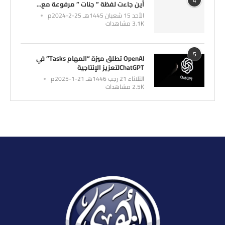
4
أين جاءت لفظة ” جنات ” مرفوعة مع...
الأحد 15 شعبان 1445هـ 25-2-2024م
3.1K مشاهدات
5
OpenAI تطلق ميزة “المهام Tasks” في
ChatGPTلتعزيز الإنتاجية
الثلاثاء 21 رجب 1446هـ 21-1-2025م
2.5K مشاهدات