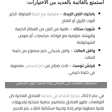
استمتع بالقائمة بالعديد من الاختيارات:
بانكيك اللبن الزبدة
–
متوفرة مع خليط
الفراولة، الكرز،
التوت الأزرق أو التفاح
شورت ستاك
– طلبية من اثنين من الفطائر الكبيرة
والهشة، متوفرة مع فواكه، مكسرات، أو صوص
الشوكولاتة
وافل المالت
– وافل بلجيكي كبير مصنوع من خليط
المالت
فرنش توست
– ثلاث شرائح من
خبز تكساس
مغمورة
في خليط كريمي
استمتعت بالعشاء على الشاطئ وأنا أشاهد غروب الشمس
في عام 2023،
يتجاوز الابتكار في صناعة
الفنادق الفاخرة كل
التوقعات. تظهر الفنادق بتصاميم عصرية مبتكرة وتجهيزات
تقنية متطورة توفر راحة وتجربة استثنائية للنزلاء. يتم تقديم