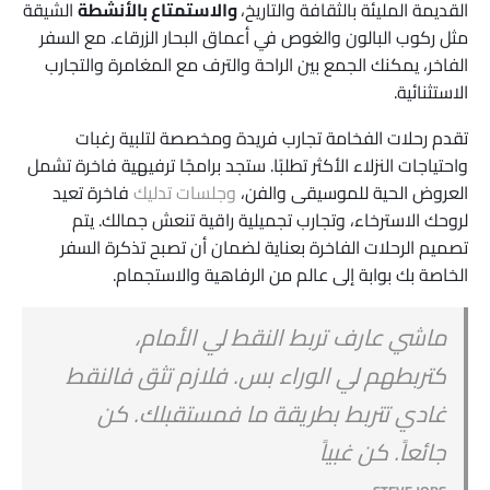
القديمة المليئة بالثقافة والتاريخ،
والاستمتاع بالأنشطة
الشيقة
مثل ركوب البالون والغوص في أعماق البحار الزرقاء. مع السفر
الفاخر، يمكنك الجمع بين الراحة والترف مع المغامرة والتجارب
الاستثنائية.
تقدم رحلات الفخامة تجارب فريدة ومخصصة لتلبية رغبات
واحتياجات النزلاء الأكثر تطلبًا. ستجد برامجًا ترفيهية فاخرة تشمل
العروض الحية للموسيقى والفن،
وجلسات تدليك
فاخرة تعيد
لروحك الاسترخاء، وتجارب تجميلية راقية تنعش جمالك. يتم
تصميم الرحلات الفاخرة بعناية لضمان أن تصبح تذكرة السفر
الخاصة بك بوابة إلى عالم من الرفاهية والاستجمام.
ماشي عارف تربط النقط لي الأمام،
كتربطهم لي الوراء بس. فلازم تثق فالنقط
غادي تتربط بطريقة ما فمستقبلك. كن
جائعاً. كن غبياً