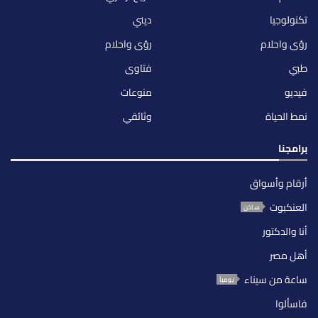
تكنولوجيا
ديني
رؤى واحلام
رؤى واحلام
طبي
فتاوى
فيديو
منوعات
نمط الحياة
وثائقي
برامجنا
أرقام وأسواق
العنكبوت
ساخن
أنا والدكتور
أهل مصر
ساعة من سيناء
يومياً
فاسألوا