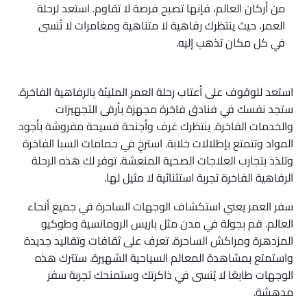
من أركان العالم، فإنها تصبح فرصة لا تقاوم. استعد لرحلة
العمر، حيث ينتظرك رفاهية لا متناهية ومغامرات لا تُنسى
في كل مكان تذهب إليه.
استعد للوقوف على أعتاب رحلة العمر المليئة بالرفاهية الفاخرة.
ستجد نفسك في فنادق فاخرة مجهزة بأرقى التجهيزات
والخدمات الفاخرة. ينتظرك غرف وأجنحة فسيحة مفروشة بأجود
المواد وتتمتع بإطلالات خلابة. استرخِ في حمامات السبا الفاخرة
وتلذذ بتجارب العلاجات الصحية المنعشة. توفر لك هذه الرحلة
الرفاهية الفاخرة تجربة استثنائية لا مثيل لها.
سفر العمر يعني استكشاف الوجهات الساحرة في جميع أنحاء
العالم. قم بجولة في مدن مثل باريس الرومانسية وطوكيو
المزدهرة ومراكش الساحرة. تعرف على ثقافات وتقاليد جديدة
واستمتع بمشاهدة المعالم السياحية الشهيرة. ستترك هذه
الوجهات طابعًا لا يُنسى في ذاكرتك وستمنحك تجربة سفر
مدهشة.