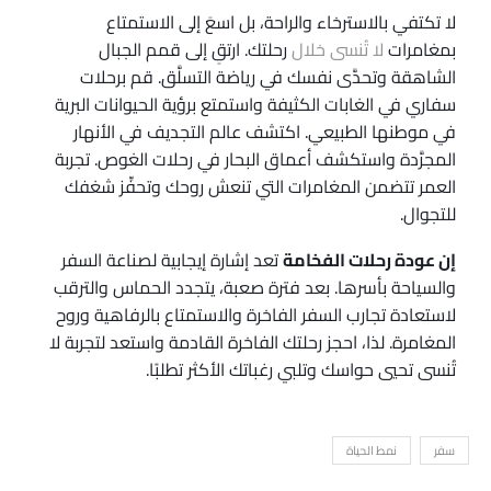
لا تكتفي بالاسترخاء والراحة، بل اسعَ إلى الاستمتاع
بمغامرات
لا تُنسى خلال
رحلتك. ارتقِ إلى قمم الجبال
الشاهقة وتحدَّى نفسك في رياضة التسلَّق. قم برحلات
سفاري في الغابات الكثيفة واستمتع برؤية الحيوانات البرية
في موطنها الطبيعي. اكتشف عالم التجديف في الأنهار
المجرَّدة واستكشف أعماق البحار في رحلات الغوص. تجربة
العمر تتضمن المغامرات التي تنعش روحك وتحفِّز شغفك
للتجوال.
إن عودة رحلات الفخامة
تعد إشارة إيجابية لصناعة السفر
والسياحة بأسرها. بعد فترة صعبة، يتجدد الحماس والترقب
لاستعادة تجارب السفر الفاخرة والاستمتاع بالرفاهية وروح
المغامرة. لذا، احجز رحلتك الفاخرة القادمة واستعد لتجربة لا
تُنسى تحيي حواسك وتلبي رغباتك الأكثر تطلبًا.
سفر
نمط الحياة