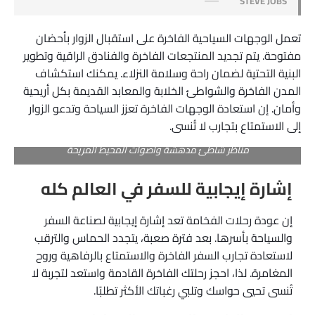
STEVE JOBS
تعمل الوجهات السياحية الفاخرة على استقبال الزوار بأحضان
مفتوحة. يتم تجديد المنتجعات الفاخرة والفنادق الراقية وتطوير
البنية التحتية لضمان راحة وسلامة النزلاء. يمكنك استكشاف
المدن الفاخرة والشواطئ الخلابة والمعابد القديمة بكل أريحية
وأمان. إن استعادة الوجهات الفاخرة تعزز السياحة وتدعو الزوار
إلى الاستمتاع بتجارب لا تُنسى.
مناظر شاطئ مدهشة وأصوات المحيط المريحة
إشارة إيجابية للسفر في العالم كله
إن عودة رحلات الفخامة تعد إشارة إيجابية لصناعة السفر
والسياحة بأسرها. بعد فترة صعبة، يتجدد الحماس والترقب
لاستعادة تجارب السفر الفاخرة والاستمتاع بالرفاهية وروح
المغامرة. لذا، احجز رحلتك الفاخرة القادمة واستعد لتجربة لا
تُنسى تحيي حواسك وتلبي رغباتك الأكثر تطلبًا.