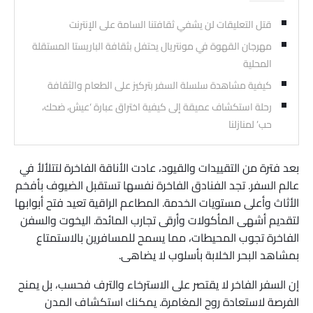
قتل التعليقات لن يشفي ثقافتنا السامة على الإنترنت
مهرجان القهوة في مونتريال يحتفل بثقافة الباريستا المستقلة
المحلية
كيفية مشاهدة سلسلة السفر بتركيز على الطعام والثقافة
رحلة استكشاف عميقة إلى كيفية اختراق عبارة ‘عيش، ضحك،
حب’ لمنازلنا
بعد فترة من التقييدات والقيود، عادت الأناقة الفاخرة لتتلألأ في
عالم السفر. تجد الفنادق الفاخرة نفسها تستقبل الضيوف بأفخم
الأثاث وأعلى مستويات الخدمة. المطاعم الراقية تعيد فتح أبوابها
لتقديم أشهى المأكولات وأرقى تجارب المائدة. اليخوت والسفن
الفاخرة تجوب المحيطات، مما يسمح للمسافرين بالاستمتاع
بمشاهد البحر الخلابة بأسلوب لا يضاهى.
إن السفر الفاخر لا يقتصر على الاسترخاء والترف فحسب، بل يمنح
الفرصة لاستعادة روح المغامرة. يمكنك استكشاف المدن