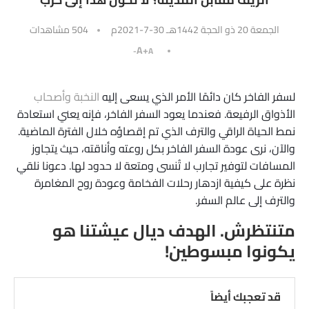
الجمعة 20 ذو الحجة 1442هـ 30-7-2021م
504
مشاهدات
A+
A-
لسفر الفاخر كان دائمًا الأمر الذي يسعى إليه
النخبة وأصحاب
الأذواق الرفيعة. فعندما يعود السفر الفاخر، فإنه يعني استعادة
نمط الحياة الراقي والترف الذي تم إقصاؤه خلال الفترة الماضية.
والآن، نرى عودة السفر الفاخر بكل روعته وأناقته، حيث يتجاوز
المسافات لتوفير تجارب لا تُنسى ومتعة لا حدود لها. دعونا نلقي
نظرة على كيفية ازدهار رحلات الفخامة وعودة روح المغامرة
والترف إلى عالم السفر.
متنتظرش. الهدف ديال عيشتنا هو
يكونوا مبسوطين!
قد تعجبك أيضاً