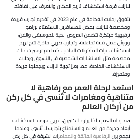
للنزلاء فرصة استكشاف تاريخ المكان والتعرف على ثقافته.
تتفوق رحلات الفخامة في عام 2023 في تقديم تجارب فريدة
ومخصصة للنزلاء. يمكن للمسافرين الاستمتاع ببرامج
ترفيهية مبتكرة تتضمن العروض الحية للموسيقى والفن،
وورش عمل فنية تفاعلية، وتجارب طهي فاخرة تتيح لهم
استكشاف تراث المأكولات الفاخرة. كما يتم توفير خدمات
مخصصة مثل الاستشارات الشخصية في التسوق ورحلات
الاستكشاف الخاصة، مما يعزز تجربة النزلاء ويجعلها فريدة
ومتميزة.
استعد لرحلة العمر مع رفاهية لا
متناهية ومغامرات لا تُنسى في كل ركن
من أركان العالم
تعد رحلة العمر حلمًا يراود الكثيرين، فهي فرصة لاستكشاف
أبعاد جديدة من العالم والاستمتاع بتجارب لا تُنسى. وعندما
تجمع بين
الرفاهية الفائقة والمغامر
ات الشيقة في كل ركن