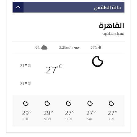
حالة الطقس
القاهرة
سماء صافية
0%
3.2km/h
57%
27
°
C
27
°
°
27
29
°
29
°
27
°
27
°
27
°
TUE
MON
SUN
SAT
FRI