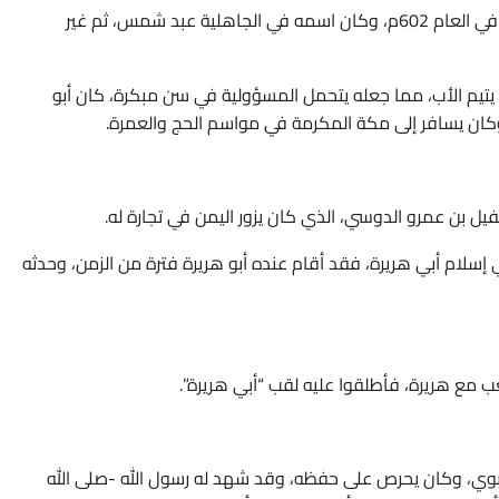
ولد أبو هريرة -رضي الله عنه- في اليمن، في قبيلة دوس، في العام 602م، وكان اسمه في الجاهلية عبد شمس، ثم غير
ن يتيم الأب، مما جعله يتحمل المسؤولية في سن مبكرة، كان أبو
وكان يسافر إلى مكة المكرمة في مواسم الحج والعمرة.
ي إسلام أبي هريرة، فقد أقام عنده أبو هريرة فترة من الزمن، وحدثه
عب مع هريرة، فأطلقوا عليه لقب “أبي هريرة”.
لنبوي، وكان يحرص على حفظه، وقد شهد له رسول الله -صلى الله