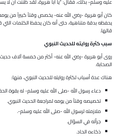
عليه وسلم- بذلك، فقال: “يا أبا هريرة، لقد ظننت أن لا ي
كان أبو هريرة -رضي الله عنه- يخصص وقتاً كبيراً من يو
يحفظه بدقة متناهية، حتى أنه كان يحفظ الكلمات التي ق
قالها.
سبب كثرة روايته للحديث النبوي
روى أبو هريرة -رضي الله عنه- أكثر من خمسة آلاف حديث نبو
الصحابة.
هناك عدة أسباب لكثرة روايته للحديث النبوي، منها:
دعاء رسول الله -صلى الله عليه وسلم- له بقوة الحف
تخصيصه وقتاً من يومه لمراجعة الحديث النبوي.
ملازمته لرسول الله -صلى الله عليه وسلم-.
جرأته في السؤال.
ذكاءه الحاد.