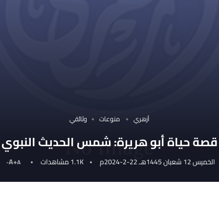
أزهري
منوعات
وثائقي
قصة حياة أبو هريرة: شمس الحديث النبوي
الخميس 12 شعبان 1445هـ 22-2-2024م
1.1K
مشاهدات
A+
A-