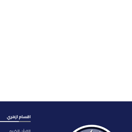
اقسام ازهري
القرآن الكريم