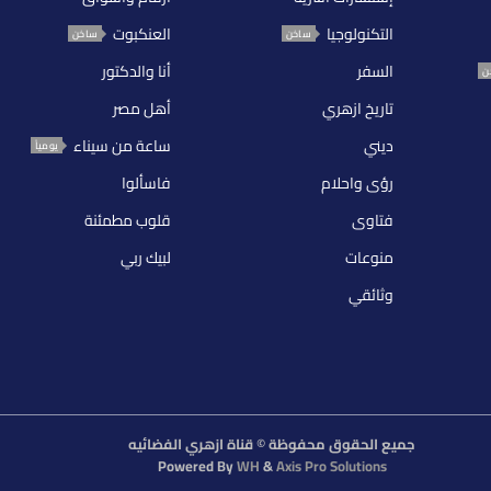
التكنولوجيا
العنكبوت
ساخن
ساخن
السفر
أنا والدكتور
ن
تاريخ ازهري
أهل مصر
ديني
ساعة من سيناء
يومياً
رؤى واحلام
فاسألوا
فتاوى
قلوب مطمئنة
منوعات
لبيك ربي
وثائقي
جميع الحقوق محفوظة © قناة ازهري الفضائيه
Powered By
WH
&
Axis Pro Solutions