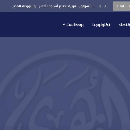
تـــــابعنا
الأسواق العربية تختتم أسبوعًا أخضر… والبورصة المصرية في...
قتصاد
تكنولوجيا
بودكاست