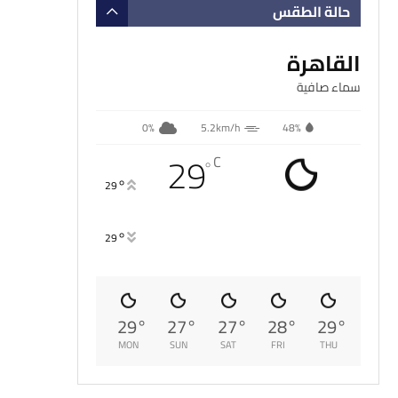
حالة الطقس
القاهرة
سماء صافية
0%
5.2km/h
48%
29
C
°
°
29
°
29
29
°
27
°
27
°
28
°
29
°
MON
SUN
SAT
FRI
THU