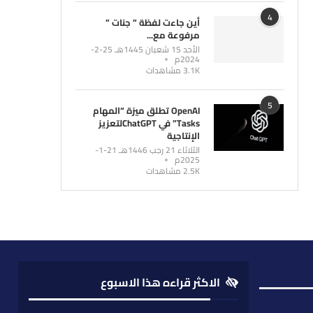
4
أين جاءت لفظة ” جنات ”
مرفوعة مع...
الأحد 15 شعبان 1445هـ 25-2-
2024م
3.1K مشاهدات
5
OpenAI تطلق ميزة “المهام
Tasks” في ChatGPTلتعزيز
الإنتاجية
الثلاثاء 21 رجب 1446هـ 21-1-
2025م
2.5K مشاهدات
الاكثر قراءه هذا الاسبوع