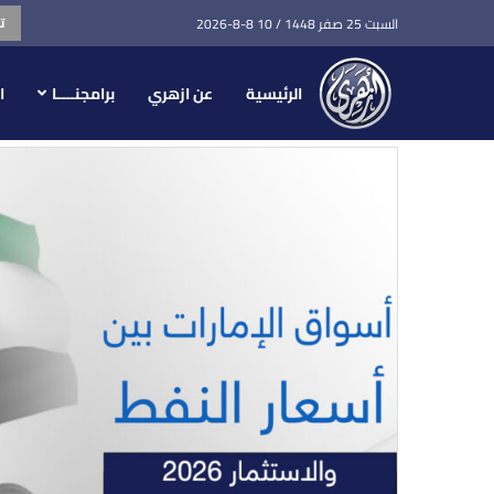
ت
السبت 25 صفر 1448 / 10 8-8-2026
نتائج البحث عن كلمة ال
الرئيسية
عن ازهري
برامجنــــا
ا