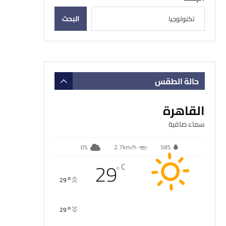
البحث
حالة الطقس
القاهرة
سماء صافية
0%
2.7km/h
58%
29
C
°
°
29
°
29