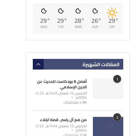
29
°
29
°
28
°
26
°
29
°
WED
TUE
MON
SUN
SAT
المقالات الشهيرة
1
أفضل 8 بودكاست للحديث عن
الدين الإسلامي
الخميس 12 شعبان 1445هـ 22-2-
2024م
4.8K مشاهدات
2
من هم آل ياسر.. قصة ابتلاء
الخميس 12 شعبان 1445هـ 22-2-
2024م
3.3K مشاهدات