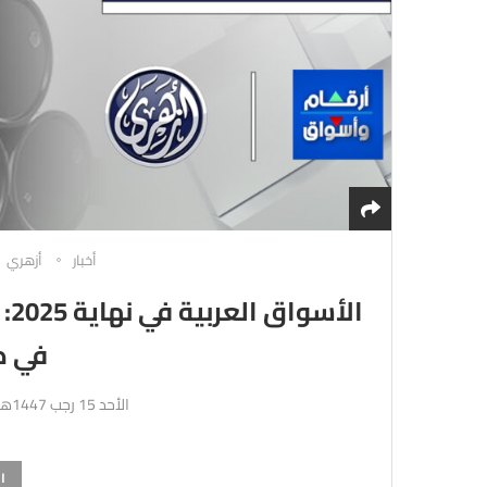
أخبار
أزهري
ال
في طري
الأحد 15 رجب 1447هـ 4-1-2026م
ا