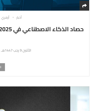
أخبار
أزهري
الأثنين 9 رجب 1447هـ 29-12-2025م
ا