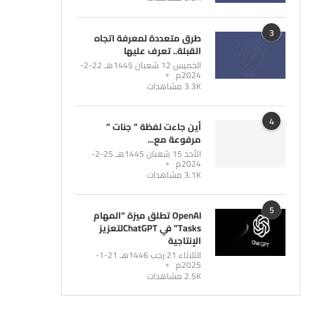
3
طرق متعددة لمعرفة اتجاه
القبلة.. تعرف عليها
الخميس 12 شعبان 1445هـ 22-2-
2024م
3.3K مشاهدات
4
أين جاءت لفظة ” جنات ”
مرفوعة مع...
الأحد 15 شعبان 1445هـ 25-2-
2024م
3.1K مشاهدات
5
OpenAI تطلق ميزة “المهام
Tasks” في ChatGPTلتعزيز
الإنتاجية
الثلاثاء 21 رجب 1446هـ 21-1-
2025م
2.5K مشاهدات