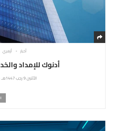
أخبار
أزهري
أدنوك للإمداد والخد
الأثنين 9 رجب 1447هـ 29-12-2025م
ا