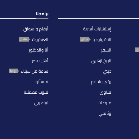
برامجنا
إستشارات أسرية
أرقام وأسواق
التكنولوجيا
العنكبوت
ساخن
ساخن
السفر
أنا والدكتور
ن
تاريخ ازهري
أهل مصر
ديني
ساعة من سيناء
يومياً
رؤى واحلام
فاسألوا
فتاوى
قلوب مطمئنة
منوعات
لبيك ربي
وثائقي