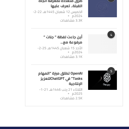
طرق متعددة لمعرفة اتجاه
القبلة.. تعرف عليها
الخميس 12 شعبان 1445هـ 22-2-
2024م
3.3K مشاهدات
4
أين جاءت لفظة ” جنات ”
مرفوعة مع...
الأحد 15 شعبان 1445هـ 25-2-
2024م
3.1K مشاهدات
5
OpenAI تطلق ميزة “المهام
Tasks” في ChatGPTلتعزيز
الإنتاجية
الثلاثاء 21 رجب 1446هـ 21-1-
2025م
2.5K مشاهدات