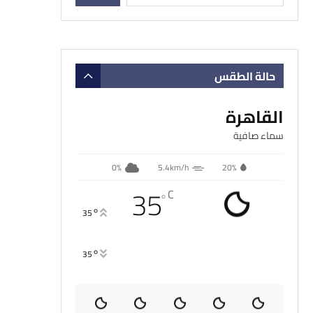
حالة الطقس
القاهرة
سماء صافية
0%
5.4km/h
20%
35
C
°
°
35
°
35