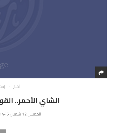
أخبار
إست
الشاي الأحمر.. القول
الخميس 12 شعبان 1445هـ 22-2-2024م