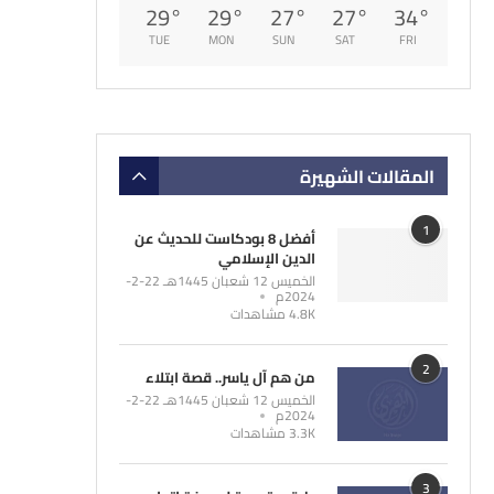
29
°
29
°
27
°
27
°
34
°
TUE
MON
SUN
SAT
FRI
المقالات الشهيرة
1
أفضل 8 بودكاست للحديث عن
الدين الإسلامي
الخميس 12 شعبان 1445هـ 22-2-
2024م
4.8K مشاهدات
2
من هم آل ياسر.. قصة ابتلاء
الخميس 12 شعبان 1445هـ 22-2-
2024م
3.3K مشاهدات
3