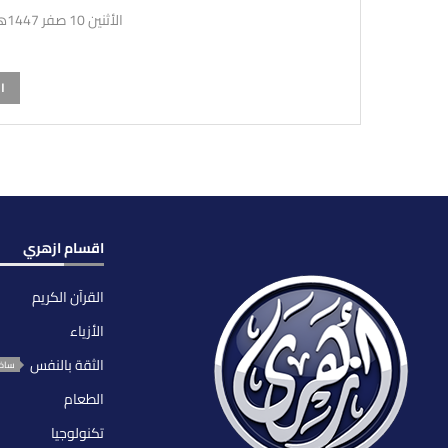
الأثنين 10 صفر 1447هـ 4-8-2025م
ا
اقسام ازهري
القرآن الكريم
الأزياء
الثقة بالنفس
ساخ
الطعام
تكنولوجيا