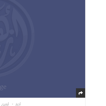
أخبار
أزهري