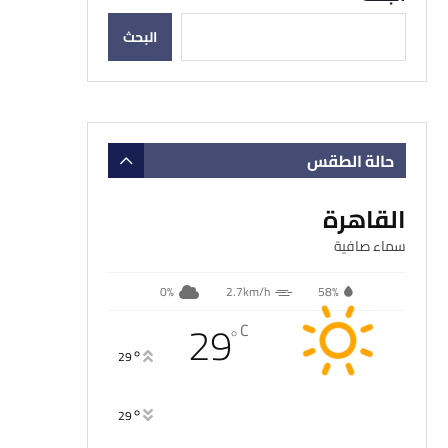
البحث
حالة الطقس
القاهرة
سماء صافية
0%
2.7km/h
58%
29
C
°
°
29
°
29