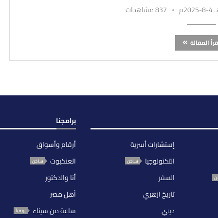
837 مشاهدات
قرأ المقالة
برامجنا
إستشارات أسرية
أرقام وأسواق
التكنولوجيا
العنكبوت
ساخن
ساخن
السفر
أنا والدكتور
ن
تاريخ ازهري
أهل مصر
ديني
ساعة من سيناء
يومياً