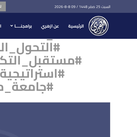
ت
السبت 25 صفر 1448 / 09 8-8-2026
الرئيسية
عن ازهري
برامجنــــا
ا
#الذكاء_الاصطناع
#جامعة_م