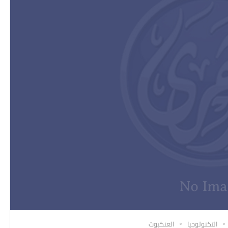
التكنولوجيا
العنكبوت