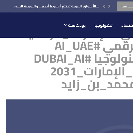
ـــــابعنا
الأسواق العربية تختتم أسبوعًا أخضر… والبورصة المصرية في...
وسم:
قتصاد
تكنولوجيا
بودكاست
ي #الإمارات_الرقمية
#التحول_الرقمي #AI_UAE
#مستقبل_التكنولوجيا #DUBAI_AI
#استراتيجية_الإمارات_2031
حمد_بن_زايد