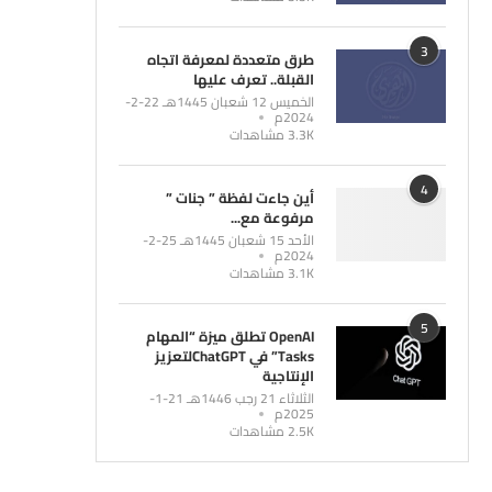
3
طرق متعددة لمعرفة اتجاه
القبلة.. تعرف عليها
الخميس 12 شعبان 1445هـ 22-2-
2024م
3.3K مشاهدات
4
أين جاءت لفظة ” جنات ”
مرفوعة مع...
الأحد 15 شعبان 1445هـ 25-2-
2024م
3.1K مشاهدات
5
OpenAI تطلق ميزة “المهام
Tasks” في ChatGPTلتعزيز
الإنتاجية
الثلاثاء 21 رجب 1446هـ 21-1-
2025م
2.5K مشاهدات