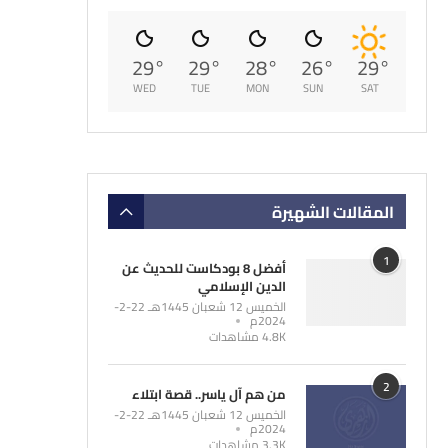
29
°
29
°
28
°
26
°
29
°
WED
TUE
MON
SUN
SAT
المقالات الشهيرة
1
أفضل 8 بودكاست للحديث عن
الدين الإسلامي
الخميس 12 شعبان 1445هـ 22-2-
2024م
4.8K مشاهدات
2
من هم آل ياسر.. قصة ابتلاء
الخميس 12 شعبان 1445هـ 22-2-
2024م
3.3K مشاهدات