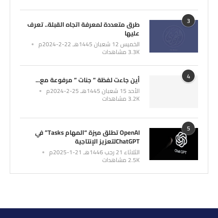
3
طرق متعددة لمعرفة اتجاه القبلة.. تعرف
عليها
الخميس 12 شعبان 1445هـ 22-2-2024م
3.3K مشاهدات
4
أين جاءت لفظة ” جنات ” مرفوعة مع...
الأحد 15 شعبان 1445هـ 25-2-2024م
3.2K مشاهدات
5
OpenAI تطلق ميزة “المهام Tasks” في
ChatGPTلتعزيز الإنتاجية
الثلاثاء 21 رجب 1446هـ 21-1-2025م
2.5K مشاهدات