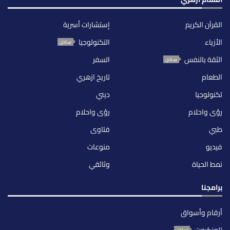
القرآن الكريم
إستشارات أسرية
الأزياء
التكنولوجيا
ساخن
الثقة بالنفس
السفر
ساخن
الطعام
تاريخ ازهري
تكنولوجيا
ديني
رؤى واحلام
رؤى واحلام
طبي
فتاوى
فيديو
منوعات
نمط الحياة
وثائقي
برامجنا
أرقام وأسواق
العنكبوت
ساخن