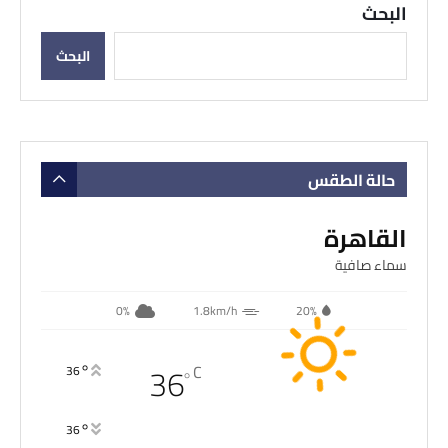
البحث
البحث
حالة الطقس
القاهرة
سماء صافية
0%
1.8km/h
20%
36
°
C
36
°
°
36