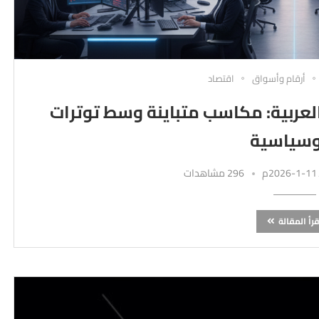
أرقام وأسواق
اقتصاد
عربية: مكاسب متباينة وسط توترات
سياسية
296 مشاهدات
قرأ المقالة