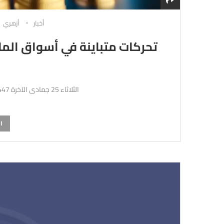
أخبار
أزهري
تحركات متباينة في أسواق الما
ع
الثلاثاء 25 جمادى الآخرة 1447هـ 16-12-2025م
ا