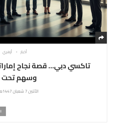
أخبار
أزهري
تاكسي دبي… قصة نجاح إماراتي
وسهم تحت م
الأثنين 7 شعبان 1447هـ 26-1-2026م
ا