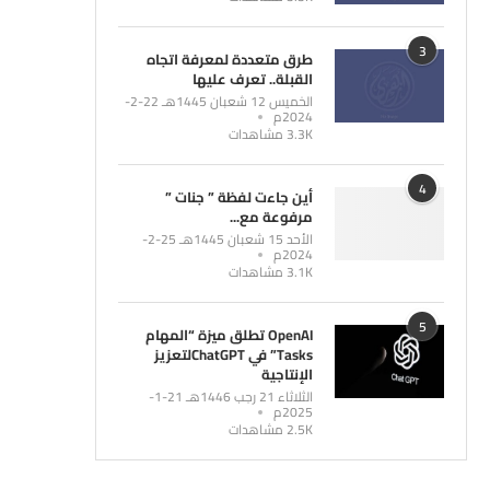
3
طرق متعددة لمعرفة اتجاه
القبلة.. تعرف عليها
الخميس 12 شعبان 1445هـ 22-2-
2024م
3.3K مشاهدات
4
أين جاءت لفظة ” جنات ”
مرفوعة مع...
الأحد 15 شعبان 1445هـ 25-2-
2024م
3.1K مشاهدات
5
OpenAI تطلق ميزة “المهام
Tasks” في ChatGPTلتعزيز
الإنتاجية
الثلاثاء 21 رجب 1446هـ 21-1-
2025م
2.5K مشاهدات