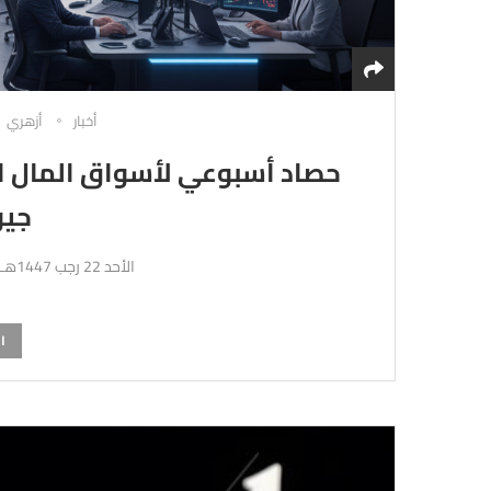
أخبار
أزهري
حصاد أسبوعي لأسواق المال ال
جيو
الأحد 22 رجب 1447هـ 11-1-2026م
ا