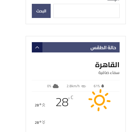
البحث
حالة الطقس
القاهرة
سماء صافية
0%
2.8km/h
61%
28
C
°
°
28
°
28