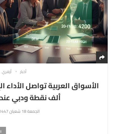
أخبار
أزهري
ألف نقطة ودبي عند أعل
الجمعة 18 شعبان 1447هـ 6-2-2026م
ا