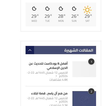
29
°
29
°
28
°
26
°
29
°
WED
TUE
MON
SUN
SAT
المقالات الشهيرة
1
أفضل 8 بودكاست للحديث عن
الدين الإسلامي
الخميس 12 شعبان 1445هـ 22-2-
2024م
4.8K مشاهدات
2
من هم آل ياسر.. قصة ابتلاء
الخميس 12 شعبان 1445هـ 22-2-
2024م
3.3K مشاهدات