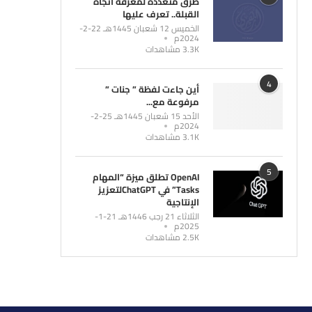
طرق متعددة لمعرفة اتجاه
القبلة.. تعرف عليها
الخميس 12 شعبان 1445هـ 22-2-
2024م
3.3K مشاهدات
4
أين جاءت لفظة ” جنات ”
مرفوعة مع...
الأحد 15 شعبان 1445هـ 25-2-
2024م
3.1K مشاهدات
5
OpenAI تطلق ميزة “المهام
Tasks” في ChatGPTلتعزيز
الإنتاجية
الثلاثاء 21 رجب 1446هـ 21-1-
2025م
2.5K مشاهدات