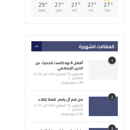
29
°
27
°
27
°
27
°
27
°
MON
SUN
SAT
FRI
THU
المقالات الشهيرة
1
أفضل 8 بودكاست للحديث عن
الدين الإسلامي
الخميس 12 شعبان 1445هـ 22-2-
2024م
4.7K مشاهدات
2
من هم آل ياسر.. قصة ابتلاء
الخميس 12 شعبان 1445هـ 22-2-
2024م
3.3K مشاهدات
3