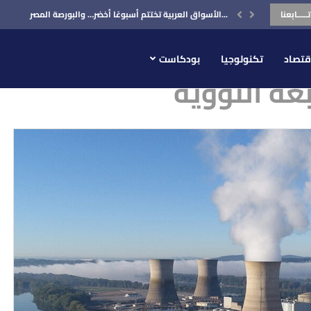
تـــــابعنا
الأسواق العربية تختتم أسبوعًا أخضر… والبورصة المصرية في...
قتصاد
تكنولوجيا
بودكاست
عة النووية