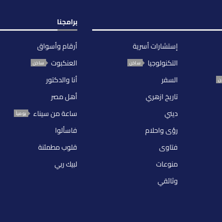
برامجنا
إستشارات أسرية
أرقام وأسواق
التكنولوجيا
العنكبوت
ساخن
ساخن
السفر
أنا والدكتور
ن
تاريخ ازهري
أهل مصر
ديني
ساعة من سيناء
يومياً
رؤى واحلام
فاسألوا
فتاوى
قلوب مطمئنة
منوعات
لبيك ربي
وثائقي