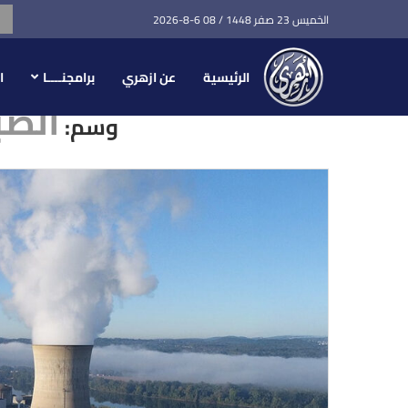
الخميس 23 صفر 1448 / 08 6-8-2026
الرئيسية
عن ازهري
برامجنــــا
ا
الضب
وسم: