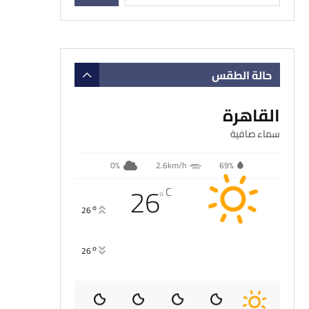
حالة الطقس
القاهرة
سماء صافية
0%
2.6km/h
69%
26
C
°
°
26
°
26