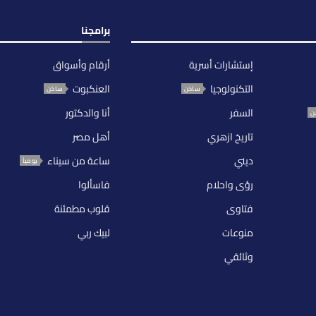
برامجنا
إستشارات أسرية
أرقام وأسواق
التكنولوجيا
العنكبوت
ساخن
ساخن
السفر
أنا والدكتور
ن
تاريخ ازهري
أهل مصر
ديني
ساعة من سيناء
يومياً
رؤى واحلام
فاسألوا
فتاوى
قلوب مطمئنة
منوعات
لبيك ربي
وثائقي