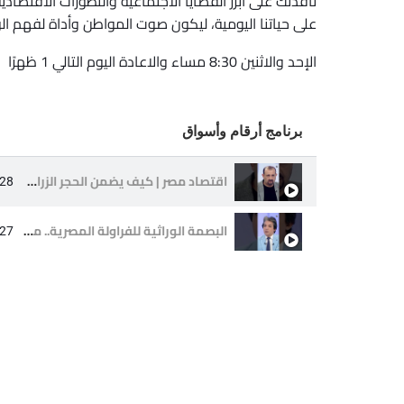
نافذتك على أبرز القضايا الاجتماعية والتطورات الاقتص
على حياتنا اليومية، ليكون صوت المواطن وأداة لفهم الو
الإحد والاثنين 8:30 مساء والاعادة اليوم التالي 1 ظهرًا
برنامج أرقام وأسواق
اقتصاد مصر | كيف يضمن الحجر الزراعي جودة القمح قبل وصوله إلى المستهلك؟ التفاصيل الكاملة
:28
البصمة الوراثية للفراولة المصرية.. ما هي وكيف تؤثر على الصادرات؟
:27