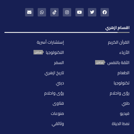
اقسام ازهري
القرآن الكريم
إستشارات أسرية
الأزياء
التكنولوجيا
ساخن
الثقة بالنفس
السفر
ساخن
الطعام
تاريخ ازهري
تكنولوجيا
ديني
رؤى واحلام
رؤى واحلام
طبي
فتاوى
فيديو
منوعات
نمط الحياة
وثائقي