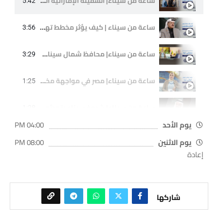
ساعة من سيناء| السفينة الإماراتية السادسة تصل شمال سيناء.. دعم متواصل لغزة!
5:42
ساعة من سيناء | كيف يؤثر مخطط تهجير الفلسطينيين على القضية؟ وما هو موقف مصر؟
3:56
ساعة من سيناء| محافظ شمال سيناء يتابع جهود استقبال مصابي غزة وتقديم الرعاية الكاملة
3:29
ساعة من سيناء| مصر في مواجهة مخطط التهجير: الدفاع عن فلسطين والأمن القومي المصري
1:25
ساعة من سيناء| شيوخ سيناء يتحدثون.. لا للتهجير ولا تنازل عن الأرض
1:28
يوم الأحد
04:00 PM
ساعة من سيناء| شيرين الهواري تقدم رؤى مبتكرة لتطوير معالم سيناء
1:14
يوم الاثنين
08:00 PM
إعادة
القضاء العرفي بسيناء .. حكمة الأجداد في حل النزاعات
1:14
شاركها