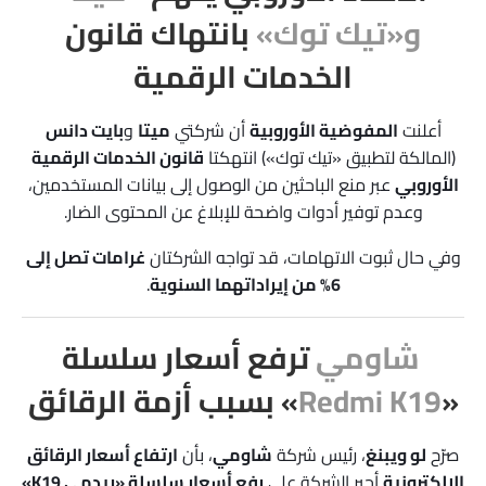
و«تيك توك»
بانتهاك قانون
الخدمات الرقمية
أعلنت
المفوضية الأوروبية
أن شركتي
ميتا
و
بايت دانس
(المالكة لتطبيق «تيك توك») انتهكتا
قانون الخدمات الرقمية
الأوروبي
عبر منع الباحثين من الوصول إلى بيانات المستخدمين،
وعدم توفير أدوات واضحة للإبلاغ عن المحتوى الضار.
وفي حال ثبوت الاتهامات، قد تواجه الشركتان
غرامات تصل إلى
6% من إيراداتهما السنوية
.
شاومي
ترفع أسعار سلسلة
«
Redmi K19
» بسبب أزمة الرقائق
صرّح
لو ويبنغ
، رئيس شركة
شاومي
، بأن
ارتفاع أسعار الرقائق
الإلكترونية
أجبر الشركة على
رفع أسعار سلسلة «ريدمي K19»