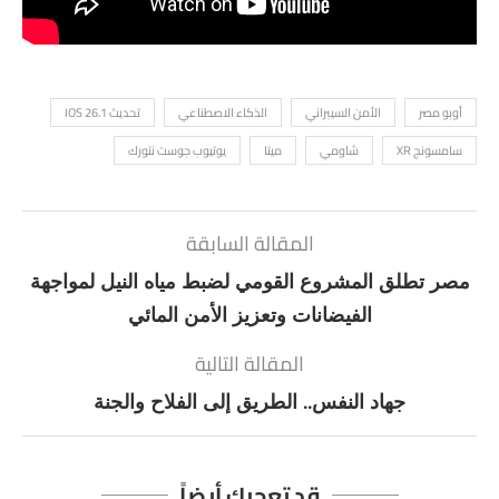
أوبو مصر
الأمن السيبراني
الذكاء الاصطناعي
تحديث IOS 26.1
سامسونج XR
شاومي
ميتا
يوتيوب جوست نتورك
المقالة السابقة
مصر تطلق المشروع القومي لضبط مياه النيل لمواجهة
الفيضانات وتعزيز الأمن المائي
المقالة التالية
جهاد النفس.. الطريق إلى الفلاح والجنة
قد تعجبك أيضاً