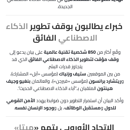
الجديدة.
خبراء يطالبون بوقف تطوير
الذكاء
الاصطناعي
الفائق
وقّع أكثر من
850 شخصية تقنية عالمية
على بيان يدعو إلى
وقف مؤقت لتطوير الذكاء الاصطناعي الفائق
الذي قد
يتجاوز قدرات البشر.
من بين الموقعين
ستيف وزنياك
(مؤسس «آبل» المشارك)،
و
ريتشارد برانسون
(مؤسس «فيرجن»)، والعالمان
بنغيو وجيف
هينتون
الملقبان بـ”آباء الذكاء الاصطناعي الحديث”.
وأكد البيان أن استمرار التطوير دون ضوابط يهدد
الأمن القومي
للدول
و
مستقبل الوظائف
، بل و
وجود الإنسان نفسه
.
الاتحاد الأوروبي يتهم «
ميتا»