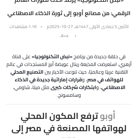
الرقمي: من مصانع أوبو إلى ثورة الذكاء الاصطناعي
الأثنين 5 جمادى الأولى 1447هـ 27-10-2025م
1.1K
مشاهدات
A+
A-
في حلقة جديدة من برنامج
«نبض التكنولوجيا»
على قناة
أزهري، استعرضت المذيعة رينال عويضة أبرز المستجدات في عالم
التقنية عربيًا وعالميًا، حيث تنوعت الأخبار بين
التصنيع المحلي
للهواتف في مصر
، و
قرارات إماراتية جديدة في الذكاء
الاصطناعي
، و
ابتكارات شركات كبرى
مثل ميتا، شاومي،
وسامسونج.
أوبو
ترفع المكون المحلي
لهواتفها المصنعة في مصر إلى