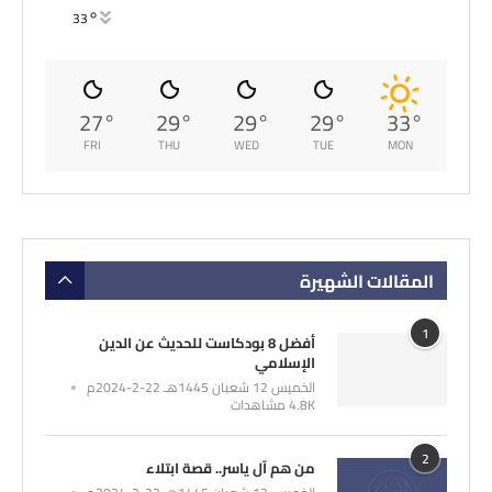
°
33
27
°
29
°
29
°
29
°
33
°
FRI
THU
WED
TUE
MON
المقالات الشهيرة
1
أفضل 8 بودكاست للحديث عن الدين
الإسلامي
الخميس 12 شعبان 1445هـ 22-2-2024م
4.8K مشاهدات
2
من هم آل ياسر.. قصة ابتلاء