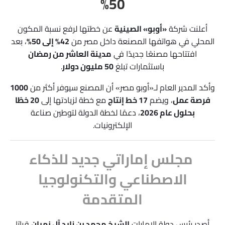
50%
أعلنت شركة
«أوبو» الصينية
عن خطتها لرفع نسبة المكون
المحلي في هواتفها المصنعة داخل مصر من
42% إلى 50%
، بعد
افتتاحها مصنعًا جديدًا في
مدينة العاشر من رمضان
باستثمارات تبلغ
50 مليون دولار
.
وأكد المدير العام لـ«أوبو مصر» أن المصنع سيوفر أكثر من
1000
فرصة عمل
، ويضم
17 خط إنتاج
مع خطة لزيادتها إلى
20 خطًا
بحلول عام 2026
، دعمًا لخطة الدولة لتوطين صناعة
الإلكترونيات.
مجلس إماراتي جديد للذكاء
الاصطناعي والتكنولوجيا
المتقدمة
أصدر رئيس دولة الإمارات
الشيخ محمد بن زايد آل نهيان
قرارًا