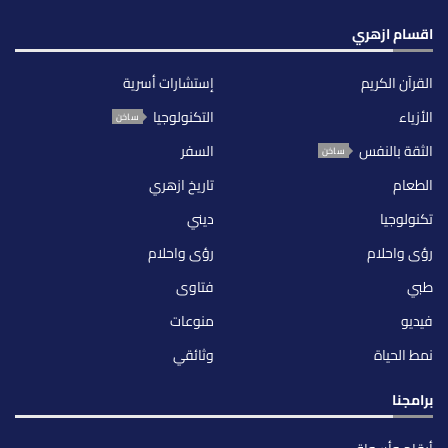
اقسام ازهري
القرآن الكريم
إستشارات أسرية
الأزياء
التكنولوجيا
ساخن
الثقة بالنفس
السفر
ساخن
الطعام
تاريخ ازهري
تكنولوجيا
ديني
رؤى واحلام
رؤى واحلام
طبي
فتاوى
فيديو
منوعات
نمط الحياة
وثائقي
برامجنا