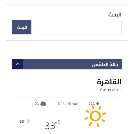
البحث
البحث
حالة الطقس
القاهرة
سماء صافية
0%
3.1km/h
22%
33
°
C
33
°