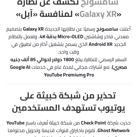
سامسونج
تكشف عن نظارة
«
Galaxy XR
» لمنافسة «آبل»
أعلنت
سامسونج
رسميًا عن نظارتها الجديدة
Galaxy XR
بتصميم
معدني فاخر وشاشتين
Micro-OLED بدقة 4K
، وتعمل بالنظام
الجديد
Android XR
الذي يسمح بتشغيل أكثر من تطبيق في
وقت واحد.
السعر الرسمي للنظارة يبلغ
1800 دولار (حوالي 85 ألف جنيه
مصري)
، مع اشتراك مجاني لمدة عام في خدمات
Google AI
Pro وYouTube Premium
.
تحذير من شبكة خبيثة على
يوتيوب تستهدف المستخدمين
حذرت شركة
Check Point
من شبكة خبيثة تُعرف باسم
YouTube
Ghost Network
، تقوم باختراق قنوات قديمة وتحويل محتواها